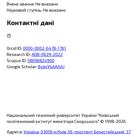
Вчене звання
:
Не вказано
Науковий ступінь
:
Не вказано
Контактні дані
Orcid ID
:
0000-0002-6478-1761
Research ID
:
ADB-0629-2022
Scopus ID
:
58696824900
Google Scholar
:
8vJeiY4AAAAJ
Національний технічний університет України "Київський
політехнічний інститут імені Ігоря Сікорського"
© 1998-
2026
Адреса
:
Україна, 03056 м.Київ-56, проспект Берестейський, 37