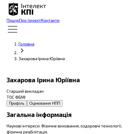
Пошук
Про проєкт
Контакти
Головна
Захарова Ірина Юріївна
Захарова Ірина Юріївна
Старший викладач
ТОС ФБМІ
Профіль
Оцінювання НПП
Загальна інформація
Наукові інтереси
:
Фізичне виховання; оздоровчі технології;
фізична реабілітація.