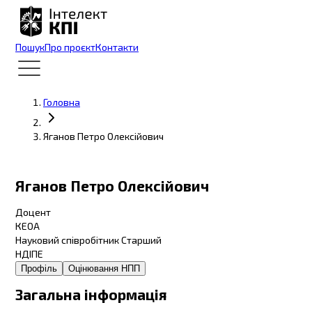
Пошук
Про проєкт
Контакти
Головна
Яганов Петро Олексійович
Яганов Петро Олексійович
Доцент
КЕОА
Науковий співробітник Старший
НДІПЕ
Профіль
Оцінювання НПП
Загальна інформація