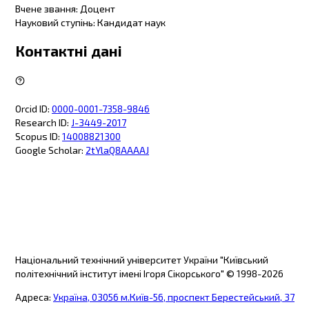
Вчене звання
:
Доцент
Науковий ступінь
:
Кандидат наук
Контактні дані
Orcid ID
:
0000-0001-7358-9846
Research ID
:
J-3449-2017
Scopus ID
:
14008821300
Google Scholar
:
2tYlaQ8AAAAJ
Національний технічний університет України "Київський
політехнічний інститут імені Ігоря Сікорського"
© 1998-
2026
Адреса
:
Україна, 03056 м.Київ-56, проспект Берестейський, 37