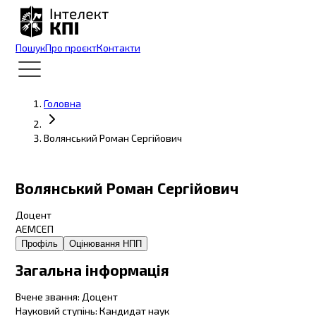
Пошук
Про проєкт
Контакти
Головна
Волянський Роман Сергійович
Волянський Роман Сергійович
Доцент
АЕМСЕП
Профіль
Оцінювання НПП
Загальна інформація
Вчене звання
:
Доцент
Науковий ступінь
:
Кандидат наук