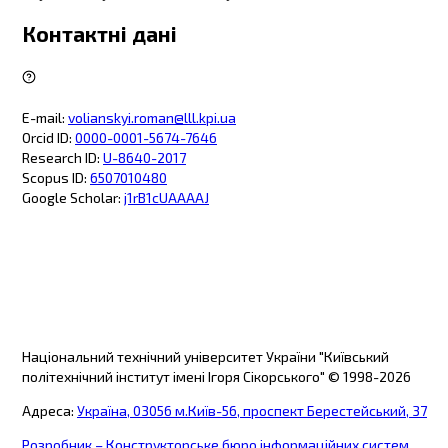
Контактні дані
E-mail
:
volianskyi.roman@lll.kpi.ua
Orcid ID
:
0000-0001-5674-7646
Research ID
:
U-8640-2017
Scopus ID
:
6507010480
Google Scholar
:
j1rB1cUAAAAJ
Національний технічний університет України "Київський
політехнічний інститут імені Ігоря Сікорського"
© 1998-
2026
Адреса
:
Україна, 03056 м.Київ-56, проспект Берестейський, 37
Розробник – Конструкторське бюро інформаційних систем