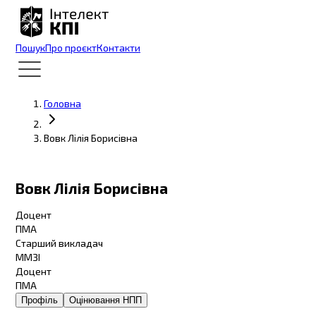
Пошук
Про проєкт
Контакти
Головна
Вовк Лілія Борисівна
Вовк Лілія Борисівна
Доцент
ПМА
Старший викладач
ММЗІ
Доцент
ПМА
Профіль
Оцінювання НПП