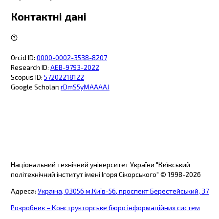
Контактні дані
Orcid ID
:
0000-0002-3538-8207
Research ID
:
AEB-9793-2022
Scopus ID
:
57202218122
Google Scholar
:
rDmS5yMAAAAJ
Національний технічний університет України "Київський
політехнічний інститут імені Ігоря Сікорського"
© 1998-
2026
Адреса
:
Україна, 03056 м.Київ-56, проспект Берестейський, 37
Розробник – Конструкторське бюро інформаційних систем