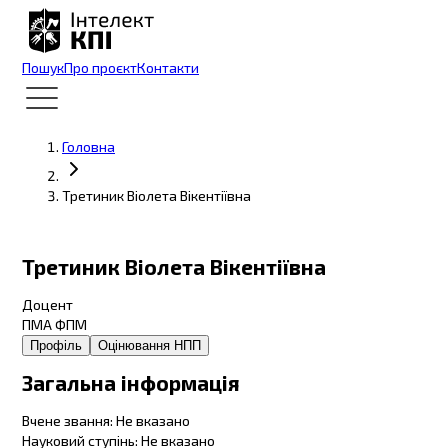
Пошук
Про проєкт
Контакти
Головна
Третиник Віолета Вікентіївна
Третиник Віолета Вікентіївна
Доцент
ПМА ФПМ
Профіль
Оцінювання НПП
Загальна інформація
Вчене звання
:
Не вказано
Науковий ступінь
:
Не вказано