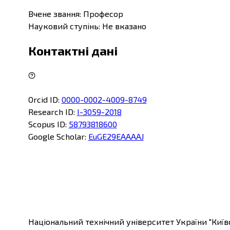
Вчене звання
:
Професор
Науковий ступінь
:
Не вказано
Контактні дані
Orcid ID
:
0000-0002-4009-8749
Research ID
:
I-3059-2018
Scopus ID
:
58793818600
Google Scholar
:
EuGE29EAAAAJ
Національний технічний університет України "Київс