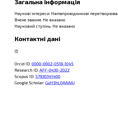
Загальна інформація
Наукові інтереси
:
Напівпровідникові перетворювал
Вчене звання
:
Не вказано
Науковий ступінь
:
Не вказано
Контактні дані
Orcid ID
:
0000-0002-0518-1045
Research ID
:
AFF-0430-2022
Scopus ID
:
57930341400
Google Scholar
:
GuH3hLQAAAAJ