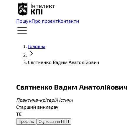
Пошук
Про проєкт
Контакти
Головна
Святненко Вадим Анатолійович
Святненко Вадим Анатолійович
Практика-крітерій істини
Старший викладач
ТЕ
Профіль
Оцінювання НПП