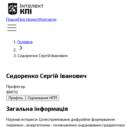
Пошук
Про проєкт
Контакти
Головна
Сидоренко Сергій Іванович
Сидоренко Сергій Іванович
Професор
ФМТО
Профіль
Оцінювання НПП
Загальна інформація
Наукові інтереси
:
Цілеспрямоване дифузійне формування
термічно-, енергетично- та механічно-індукованих градієнтних