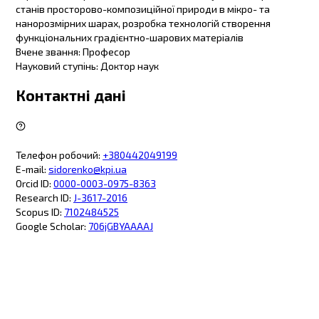
станів просторово-композиційної природи в мікро- та
нанорозмірних шарах, розробка технологій створення
функціональних градієнтно-шарових матеріалів
Вчене звання
:
Професор
Науковий ступінь
:
Доктор наук
Контактні дані
Телефон робочий
:
+380442049199
E-mail
:
sidorenko@kpi.ua
Orcid ID
:
0000-0003-0975-8363
Research ID
:
J-3617-2016
Scopus ID
:
7102484525
Google Scholar
:
706jGBYAAAAJ