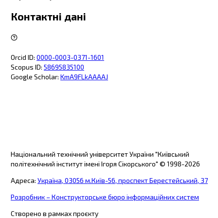
Контактні дані
Orcid ID
:
0000-0003-0371-1601
Scopus ID
:
58695835100
Google Scholar
:
KmA9FLkAAAAJ
Національний технічний університет України "Київський
політехнічний інститут імені Ігоря Сікорського"
© 1998-
2026
Адреса
:
Україна, 03056 м.Київ-56, проспект Берестейський, 37
Розробник – Конструкторське бюро інформаційних систем
Створено в рамках проєкту