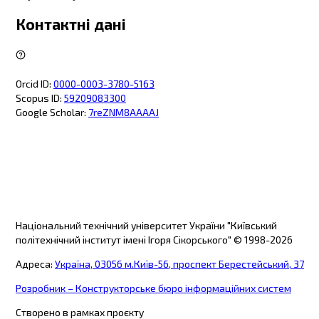
Контактні дані
Orcid ID
:
0000-0003-3780-5163
Scopus ID
:
59209083300
Google Scholar
:
7reZNM8AAAAJ
Національний технічний університет України "Київський
політехнічний інститут імені Ігоря Сікорського"
© 1998-
2026
Адреса
:
Україна, 03056 м.Київ-56, проспект Берестейський, 37
Розробник – Конструкторське бюро інформаційних систем
Створено в рамках проєкту