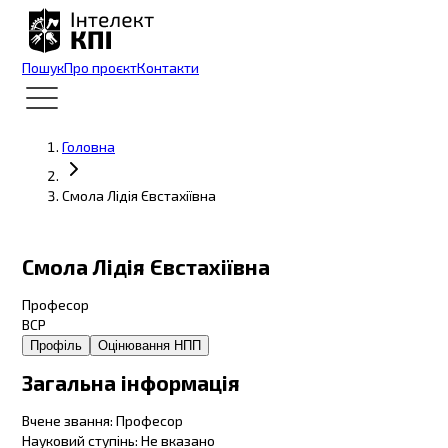
Пошук
Про проєкт
Контакти
Головна
Смола Лідія Євстахіївна
Смола Лідія Євстахіївна
Професор
ВСР
Профіль
Оцінювання НПП
Загальна інформація
Вчене звання
:
Професор
Науковий ступінь
:
Не вказано