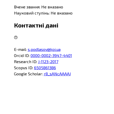
Вчене звання
:
Не вказано
Науковий ступінь
:
Не вказано
Контактні дані
E-mail
:
s.podlasov@kpi.ua
Orcid ID
:
0000-0002-3947-4401
Research ID
:
J-1123-2017
Scopus ID
:
6505861386
Google Scholar
:
r8_sANcAAAAJ