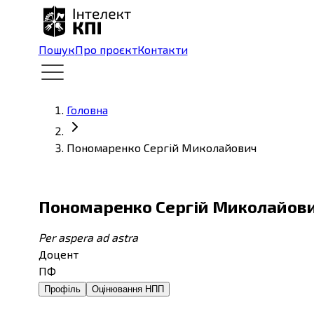
Пошук
Про проєкт
Контакти
Головна
Пономаренко Сергій Миколайович
Пономаренко Сергій Миколайов
Per aspera ad astra
Доцент
ПФ
Профіль
Оцінювання НПП