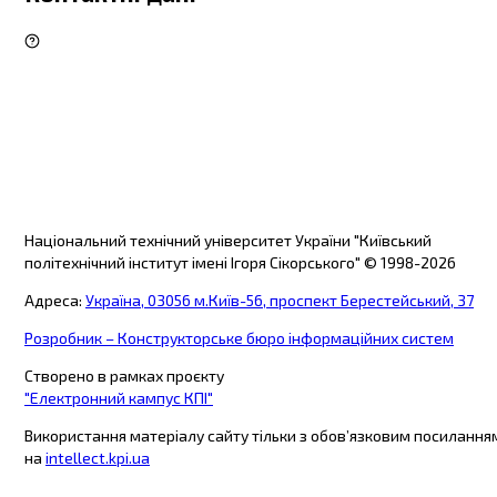
Національний технічний університет України "Київський
політехнічний інститут імені Ігоря Сікорського"
© 1998-
2026
Адреса
:
Україна, 03056 м.Київ-56, проспект Берестейський, 37
Розробник – Конструкторське бюро інформаційних систем
Створено в рамках проєкту
"Електронний кампус КПІ"
Використання матеріалу сайту тільки з обов’язковим посилання
на
intellect.kpi.ua