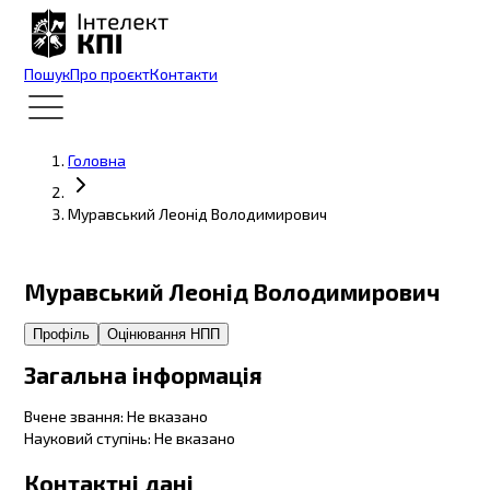
Пошук
Про проєкт
Контакти
Головна
Муравський Леонід Володимирович
Муравський Леонід Володимирович
Профіль
Оцінювання НПП
Загальна інформація
Вчене звання
:
Не вказано
Науковий ступінь
:
Не вказано
Контактні дані