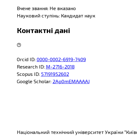
Вчене звання
:
Не вказано
Науковий ступінь
:
Кандидат наук
Контактні дані
Orcid ID
:
0000-0002-6919-7409
Research ID
:
M-2716-2018
Scopus ID
:
57191952602
Google Scholar
:
2Ap0mEMAAAAJ
Національний технічний університет України "Київс