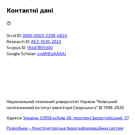
Контактні дані
Orcid ID
:
0000-0003-2298-4824
Research ID
:
AEZ-1630-2022
Scopus ID
:
16487859300
Google Scholar
:
sydfHEgAAAAJ
Національний технічний університет України "Київський
політехнічний інститут імені Ігоря Сікорського"
© 1998-
2026
Адреса
:
Україна, 03056 м.Київ-56, проспект Берестейський, 37
Розробник – Конструкторське бюро інформаційних систем