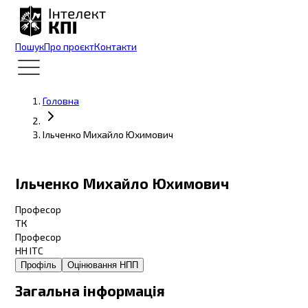
Пошук
Про проєкт
Контакти
Головна
Ільченко Михайло Юхимович
Ільченко Михайло Юхимович
Професор
ТК
Професор
НН ІТС
Профіль
Оцінювання НПП
Загальна інформація