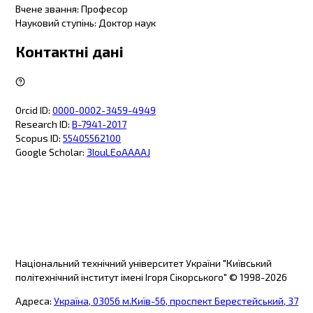
Вчене звання
:
Професор
Науковий ступінь
:
Доктор наук
Контактні дані
Orcid ID
:
0000-0002-3459-4949
Research ID
:
B-7941-2017
Scopus ID
:
55405562100
Google Scholar
:
3IouLEoAAAAJ
Національний технічний університет України "Київський
політехнічний інститут імені Ігоря Сікорського"
© 1998-
2026
Адреса
:
Україна, 03056 м.Київ-56, проспект Берестейський, 37