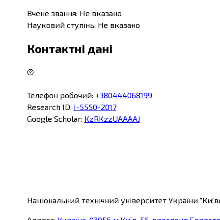
Вчене звання
:
Не вказано
Науковий ступінь
:
Не вказано
Контактні дані
Телефон робочий
:
+380444068199
Research ID
:
I-5550-2017
Google Scholar
:
KzRKzzUAAAAJ
Національний технічний університет України "Київс
Адреса
:
Україна, 03056 м.Київ-56, проспект Берест