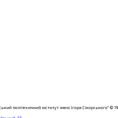
ький політехнічний інститут імені Ігоря Сікорського"
© 19
ейський, 37