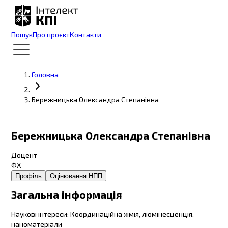
Пошук
Про проєкт
Контакти
Головна
Бережницька Олександра Степанівна
Бережницька Олександра Степанівна
Доцент
ФХ
Профіль
Оцінювання НПП
Загальна інформація
Наукові інтереси
:
Координаційна хімія, люмінесценція,
наноматеріали