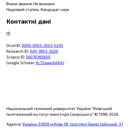
Вчене звання
:
Не вказано
Науковий ступінь
:
Кандидат наук
Контактні дані
Orcid ID
:
0000-0003-2503-5245
Research ID
:
AAY-3853-2020
Scopus ID
:
56078365600
Google Scholar
:
9c72aawAAAAJ
Національний технічний університет України "Київський
політехнічний інститут імені Ігоря Сікорського"
© 1998-
2026
Адреса
:
Україна, 03056 м.Київ-56, проспект Берестейський, 37