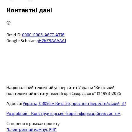
Контактні дані
Orcid ID
:
0000-0003-4677-4776
Google Scholar
:
pH2bZ9AAAAAJ
Національний технічний університет України "Київський
політехнічний інститут імені Ігоря Сікорського"
© 1998-
2026
Адреса
:
Україна, 03056 м.Київ-56, проспект Берестейський, 37
Розробник – Конструкторське бюро інформаційних систем
Створено в рамках проєкту
"Електронний кампус КПІ"