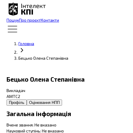
Пошук
Про проєкт
Контакти
Головна
Бецько Олена Степанівна
Бецько Олена Степанівна
Викладач
АМТС2
Профіль
Оцінювання НПП
Загальна інформація
Вчене звання
:
Не вказано
Науковий ступінь
:
Не вказано