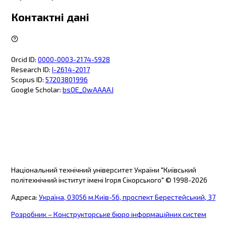
Контактні дані
Orcid ID
:
0000-0003-2174-5928
Research ID
:
I-2614-2017
Scopus ID
:
57203801996
Google Scholar
:
bsOE_OwAAAAJ
Національний технічний університет України "Київський
політехнічний інститут імені Ігоря Сікорського"
© 1998-
2026
Адреса
:
Україна, 03056 м.Київ-56, проспект Берестейський, 37
Розробник – Конструкторське бюро інформаційних систем